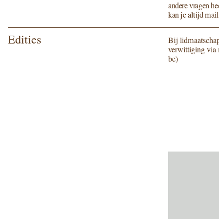
ande­re vra­gen he
kan je altijd mai­
Edities
Bij lid­maat­scha
ver­wit­ti­ging v
be
)