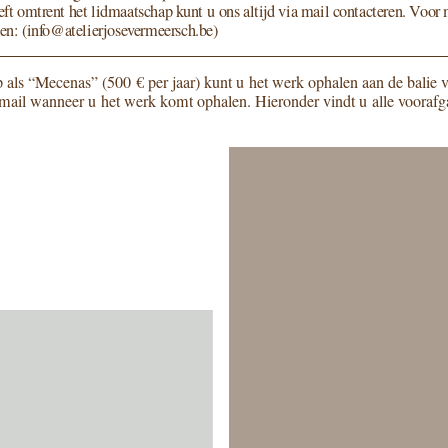
eft omtrent het lid­maat­schap kunt u ons altijd via mail con­tac­te­ren. Voor 
len:
info@​atelierjosevermeersch.​be
p als
“
Mecenas” (
500
€ per jaar) kunt u het werk opha­len aan de bali
ia mail wan­neer u het werk komt opha­len. Hieronder vindt u alle voor­af­ga