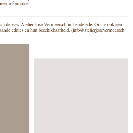
meer infor­ma­tie
e van de vzw Atelier José Vermeersch in Lendelede. Graag ook een
an­de edi­ties en hun beschik­baar­heid. (
info@​atelierjosevermeersch.​