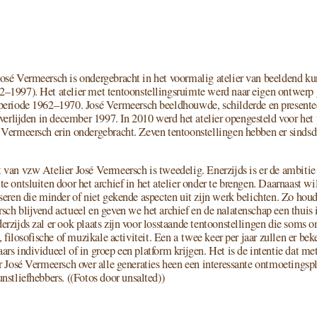
é Vermeersch is onder­ge­bracht in het voor­ma­lig ate­lier van beel­dend kun
2
–
1997
). Het ate­lier met ten­toon­stel­lings­ruim­te werd naar eigen ont­we
eri­o­de
1962
–
1970
. José Vermeersch beeld­houw­de, schil­der­de en pre­sen­te
ver­lij­den in decem­ber
1997
. In
2010
werd het ate­lier open­ge­steld voor het
ermeersch erin onder­ge­bracht. Zeven ten­toon­stel­lin­gen heb­ben er sinds­
t van vzw Atelier José Vermeersch is twee­de­lig. Enerzijds is er de ambi­t
 ont­slui­ten door het archief in het ate­lier onder te bren­gen. Daarnaast wi
ni­se­ren die min­der of niet geken­de aspec­ten uit zijn werk belich­ten. Zo hou
ch blij­vend actu­eel en geven we het archief en de nala­ten­schap een thuis i
erzijds zal er ook plaats zijn voor los­staan­de ten­toon­stel­lin­gen die soms
e, filo­so­fi­sche of muzi­ka­le acti­vi­teit. Een a twee keer per jaar zul­len er be
aars indi­vi­du­eel of in groep een plat­form krij­gen. Het is de inten­tie dat me
er José Vermeersch over alle gene­ra­ties heen een inte­res­san­te ont­moe­tings
nst­lief­heb­bers. (
Fotos door unsal­ted
)