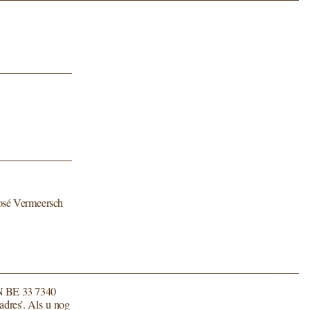
 José Vermeersch
N
BE
33
7340
 adres’. Als u nog