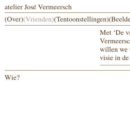
atelier José Vermeersch
(Over)
(Vrienden)
(Tentoonstellingen)
(Beeld
Met
‘
De vr
Vermeersch
wil­len we 
visie in de
Wie?