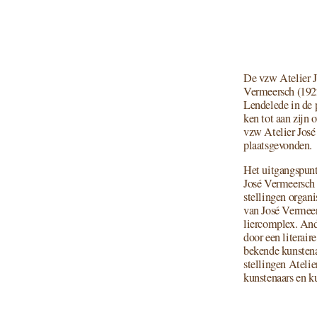
De vzw Atelier Jos
Vermeersch (
192
Lendelede in de p
ken tot aan zijn o
vzw Atelier José V
plaatsgevonden.
Het uit­gangs­pun
José Vermeersch te
stel­lin­gen orga­
van José Vermeers
lier­com­plex. And
door een lite­rai­r
beken­de kun­ste­n
stel­lin­gen Ateli
kun­ste­naars en ku