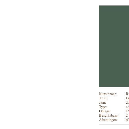
Kunstenaar:
R
Titel:
De
Jaar:
2
Type:
ed
Oplage:
1
Beschikbaar:
2
Afmetingen:
6