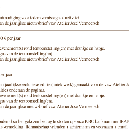
r
t­no­di­ging voor iede­re ver­nis­sa­ge of activiteit.
 de jaar­lijk­se nieuws­brief vzw Atelier José Vermeersch.
00
€ per jaar
evenement(s) rond tentoonstelling(en) met drank­je en hapje.
o­gus van de tentoonstelling(en).
 de jaar­lijk­se nieuws­brief vzw Atelier José Vermeersch.
er jaar
 jaar­lijk­se exclu­sie­ve edi­tie (uniek werk) gemaakt voor de vzw Atelier
di­ties onder­aan de pagina).
evenement(s) rond tentoonstelling(en) met drank­je en hapje.
o­gus van de tentoonstelling(en).
 de jaar­lijk­se nieuws­brief vzw Atelier José Vermeersch.
­den door het geko­zen bedrag te stor­ten op onze
KBC
bank­num­mer
IBA
s ver­mel­ding
‘
lid­maat­schap vrien­den + ach­ter­naam en voor­naam + email