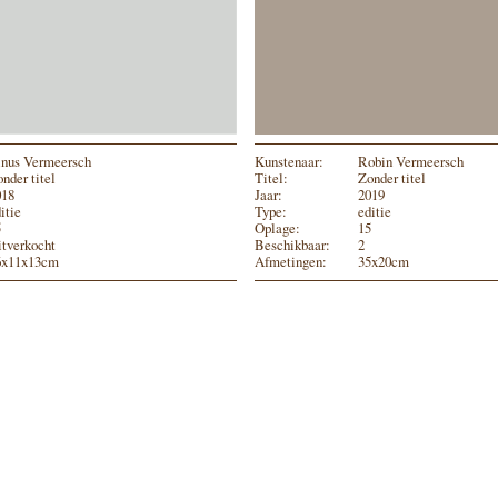
inus Vermeersch
Kunstenaar:
Robin Vermeersch
nder titel
Titel:
Zonder titel
018
Jaar:
2019
itie
Type:
editie
5
Oplage:
15
itverkocht
Beschikbaar:
2
6x11x13cm
Afmetingen:
35x20cm