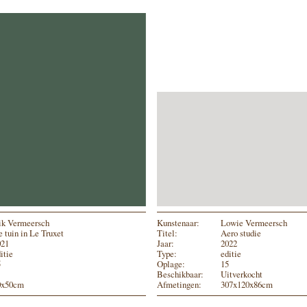
ik Vermeersch
Kunstenaar:
Lowie Vermeersch
 tuin in Le Truxet
Titel:
Aero studie
021
Jaar:
2022
itie
Type:
editie
5
Oplage:
15
Beschikbaar:
Uitverkocht
0x50cm
Afmetingen:
307x120x86cm