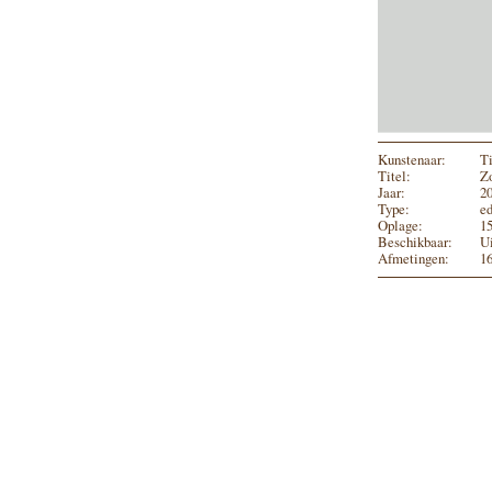
Kunstenaar:
T
Titel:
Zo
Jaar:
2
Type:
ed
Oplage:
1
Beschikbaar:
U
Afmetingen:
1