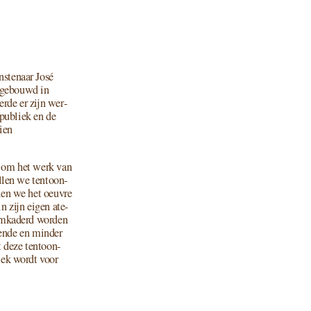
­ste­naar José
rp gebouwd in
er­de er zijn wer­
 publiek en de
dien
ie om het werk van
l­len we ten­toon­
­den we het oeu­vre
n zijn eigen ate­
 omka­derd wor­den
ken­de en min­der
t deze ten­toon­
­plek wordt voor