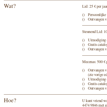
Wat?
Lid:
25
€ per jaa
Persoonlijke ui
Ontvangen van
Steunend Lid:
1
Uitnodiging 
Gratis cata­l
Ontvangen van
Mecenas:
500
€ p
Ontvangen van
(zie vori­ge e
Uitnodiging 
Gratis cata­l
Ontvangen van
Hoe?
U kunt vriend wor
4474
9846
met al