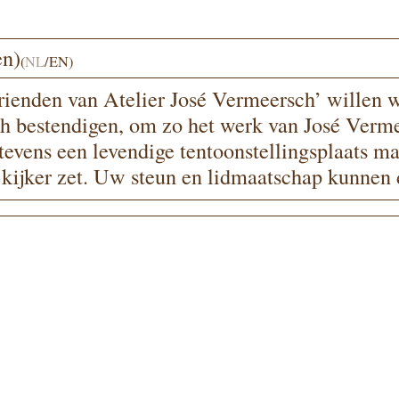
en)
(
NL
/
EN
)
ien­den van Atelier José Vermeersch’ wil­len 
 besten­di­gen, om zo het werk van José Vermeer
tevens een leven­di­ge ten­toon­stel­lings­plaats m
 kij­ker zet. Uw steun en lid­maat­schap kun­nen da