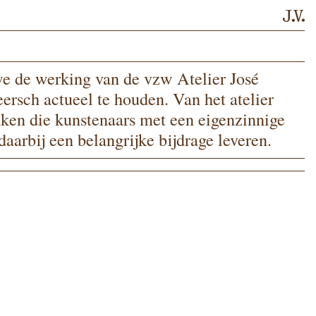
we de wer­king van de vzw Atelier José
sch actu­eel te hou­den. Van het ate­lier
aken die kun­ste­naars met een eigen­zin­ni­ge
ar­bij een belang­rij­ke bij­dra­ge leveren.