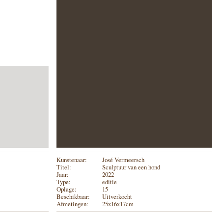
Kunstenaar:
José Vermeersch
Titel:
Sculptuur van een hond
Jaar:
2022
Type:
editie
Oplage:
15
Beschikbaar:
Uitverkocht
Afmetingen:
25x16x17cm