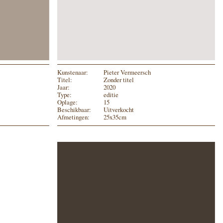
Kunstenaar:
Pieter Vermeersch
Titel:
Zonder titel
Jaar:
2020
Type:
editie
Oplage:
15
Beschikbaar:
Uitverkocht
Afmetingen:
25x35cm