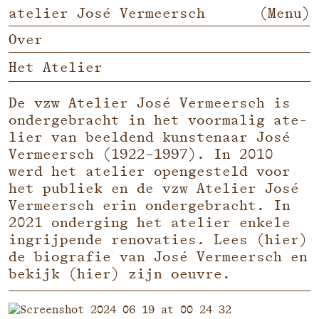
atelier José Vermeersch
(Menu)
Over
Het Atelier
De vzw Atelier José Vermeersch is
onder­ge­bracht in het voor­ma­lig ate­
lier van beel­dend kun­ste­naar José
Vermeersch (
1922
–
1997
). In
2010
werd het ate­lier open­ge­steld voor
het publiek en de vzw Atelier José
Vermeersch erin onder­ge­bracht. In
2021
onder­ging het ate­lier enke­le
ingrij­pen­de reno­va­ties. Lees
hier
de bio­gra­fie van José Vermeersch en
bekijk
hier
zijn oeuvre.