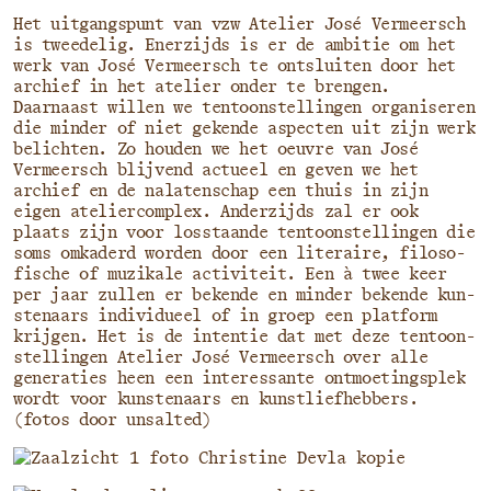
Het uit­gangs­punt van vzw Atelier José Vermeersch
is twee­de­lig. Enerzijds is er de ambi­tie om het
werk van José Vermeersch te ont­slui­ten door het
archief in het ate­lier onder te bren­gen.
Daarnaast wil­len we ten­toon­stel­lin­gen orga­ni­se­ren
die min­der of niet geken­de aspec­ten uit zijn werk
belich­ten. Zo hou­den we het oeu­vre van José
Vermeersch blij­vend actu­eel en geven we het
archief en de nala­ten­schap een thuis in zijn
eigen ate­lier­com­plex. Anderzijds zal er ook
plaats zijn voor los­staan­de ten­toon­stel­lin­gen die
soms omka­derd wor­den door een lite­rai­re, filo­so­
fi­sche of muzi­ka­le acti­vi­teit. Een à twee keer
per jaar zul­len er beken­de en min­der beken­de kun­
ste­naars indi­vi­du­eel of in groep een plat­form
krij­gen. Het is de inten­tie dat met deze ten­toon­
stel­lin­gen Atelier José Vermeersch over alle
gene­ra­ties heen een inte­res­san­te ont­moe­tings­plek
wordt voor kun­ste­naars en kunst­lief­heb­bers.
(fotos door unsalted)